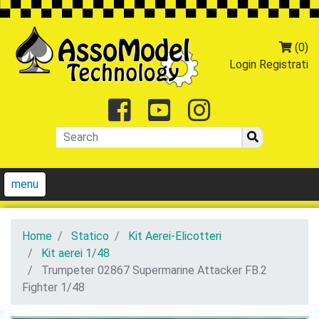
(0)
Login
Registrati
Facebook
Youtube
Instagr
menu
Home
Statico
Kit Aerei-Elicotteri
Kit aerei 1/48
Trumpeter 02867 Supermarine Attacker FB.2
Fighter 1/48