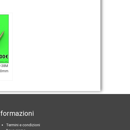
,00€
P-38M
 20mm
nformazioni
Termini e condizioni