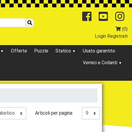
Facebo
You
(0)
Login
Registrati
o
Offerte
Puzzle
Statico
Usato garantito
Vernici e Collanti
Articoli per pagina: