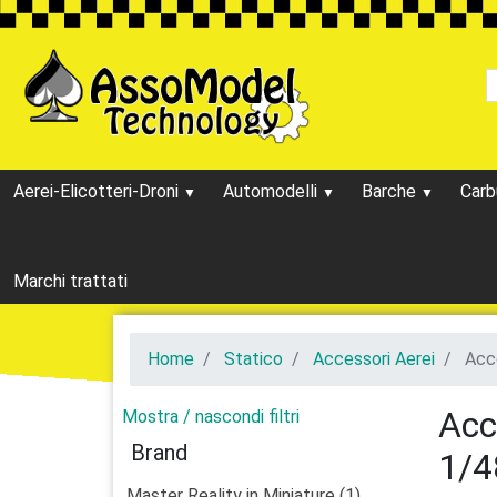
Aerei-Elicotteri-Droni
Automodelli
Barche
Carb
Marchi trattati
Home
Statico
Accessori Aerei
Acce
Acc
Mostra / nascondi filtri
Brand
1/4
Master Reality in Miniature (1)