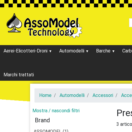
Aerei-Elicotteri-Droni
Automodelli
Barche
Carb
Marchi trattati
Home
Automodelli
Accessori
Acces
Pre
Mostra / nascondi filtri
Brand
3 artico
ASSOMODEL (1)