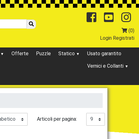
Facebo
You
(0)
Login
Registrati
o
Offerte
Puzzle
Statico
Usato garantito
Vernici e Collanti
Articoli per pagina: