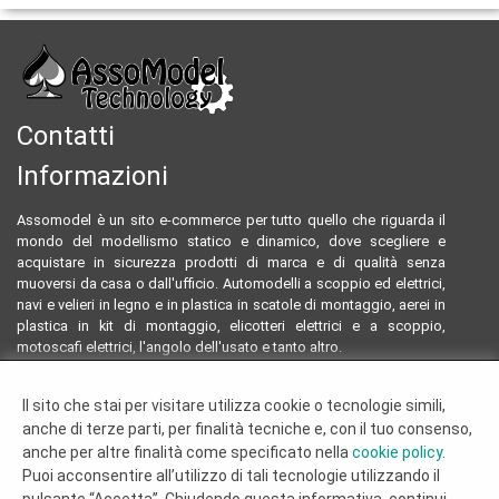
Contatti
Informazioni
Assomodel è un sito e-commerce per tutto quello che riguarda il
mondo del modellismo statico e dinamico, dove scegliere e
acquistare in sicurezza prodotti di marca e di qualità senza
muoversi da casa o dall'ufficio. Automodelli a scoppio ed elettrici,
navi e velieri in legno e in plastica in scatole di montaggio, aerei in
plastica in kit di montaggio, elicotteri elettrici e a scoppio,
motoscafi elettrici, l'angolo dell'usato e tanto altro.
Email:
assomodeltecnology@gmail.com
Il sito che stai per visitare utilizza cookie o tecnologie simili,
Tel:
0922804761 - 3293096230
anche di terze parti, per finalità tecniche e, con il tuo consenso,
Termini e condizioni
anche per altre finalità come specificato nella
cookie policy
.
Dove siamo
Puoi acconsentire all’utilizzo di tali tecnologie utilizzando il
Chi siamo