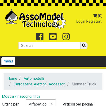
(0)
Login
Registrati
Facebook
Youtube
Instagr
menu
Home
Automodelli
Carrozzerie-Alettoni-Accessori
Monster Truck
Mostra / nascondi filtri
Ordina per
Articoli per pagina: