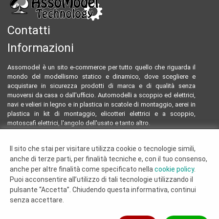
Contatti
Informazioni
Assomodel è un sito e-commerce per tutto quello che riguarda il
mondo del modellismo statico e dinamico, dove scegliere e
acquistare in sicurezza prodotti di marca e di qualità senza
muoversi da casa o dall'ufficio. Automodelli a scoppio ed elettrici,
navi e velieri in legno e in plastica in scatole di montaggio, aerei in
plastica in kit di montaggio, elicotteri elettrici e a scoppio,
motoscafi elettrici, l'angolo dell'usato e tanto altro.
Email:
assomodeltecnology@gmail.com
Il sito che stai per visitare utilizza cookie o tecnologie simili,
Tel:
0922804761 - 3293096230
anche di terze parti, per finalità tecniche e, con il tuo consenso,
Termini e condizioni
anche per altre finalità come specificato nella
cookie policy
.
Dove siamo
Puoi acconsentire all’utilizzo di tali tecnologie utilizzando il
Chi siamo
pulsante “Accetta”. Chiudendo questa informativa, continui
Cookie Policy
senza accettare.
© 2019 - 2026 Assomodel Tecnology di Russo Alessia, PIVA