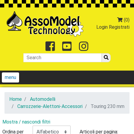
(0)
Login
Registrati
Facebook
Youtube
Instagr
menu
Home
Automodelli
Carrozzerie-Alettoni-Accessori
Touring 230 mm
Mostra / nascondi filtri
Ordina per
Articoli per pagina: