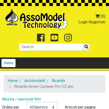
(0)
Login
Registrati
Facebook
Youtube
Instagr
menu
Home
Automodelli
Ricambi
Ricambi Acme Cyclone Pro-CZ pro
Mostra / nascondi filtri
Ordina per
Articoli per pagina: