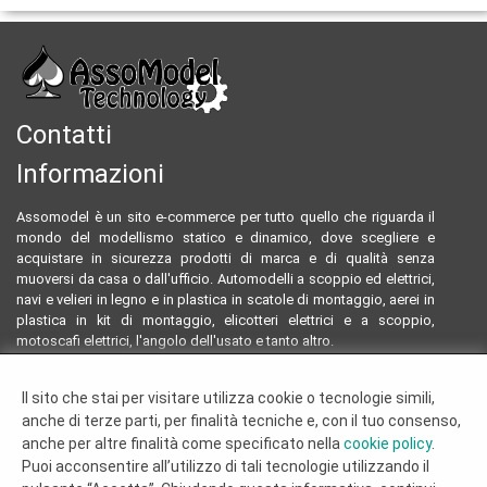
Contatti
Informazioni
Assomodel è un sito e-commerce per tutto quello che riguarda il
mondo del modellismo statico e dinamico, dove scegliere e
acquistare in sicurezza prodotti di marca e di qualità senza
muoversi da casa o dall'ufficio. Automodelli a scoppio ed elettrici,
navi e velieri in legno e in plastica in scatole di montaggio, aerei in
plastica in kit di montaggio, elicotteri elettrici e a scoppio,
motoscafi elettrici, l'angolo dell'usato e tanto altro.
Email:
assomodeltecnology@gmail.com
Il sito che stai per visitare utilizza cookie o tecnologie simili,
Tel:
0922804761 - 3293096230
anche di terze parti, per finalità tecniche e, con il tuo consenso,
Termini e condizioni
anche per altre finalità come specificato nella
cookie policy
.
Dove siamo
Puoi acconsentire all’utilizzo di tali tecnologie utilizzando il
Chi siamo