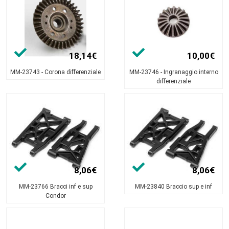
18,14€
10,00€
MM-23743 - Corona differenziale
MM-23746 - Ingranaggio interno
differenziale
8,06€
8,06€
MM-23766 Bracci inf e sup
MM-23840 Braccio sup e inf
Condor