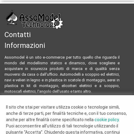
Contatti
Informazioni
Assomodel è un sito e-commerce per tutto quello che riguarda il
mondo del modellismo statico e dinamico, dove scegliere e
acquistare in sicurezza prodotti di marca e di qualità senza
muoversi da casa o dall'ufficio. Automodelli a scoppio ed elettrici,
navi e velieri in legno e in plastica in scatole di montaggio, aerei in
plastica in kit di montaggio, elicotteri elettrici e a scoppio,
motoscafi elettrici, l'angolo dell'usato e tanto altro.
Email:
assomodeltecnology@gmail.com
Il sito che stai per visitare utilizza cookie o tecnologie simili,
Tel:
0922804761 - 3293096230
anche di terze parti, per finalità tecniche e, con il tuo consenso,
Termini e condizioni
anche per altre finalità come specificato nella
cookie policy
.
Dove siamo
Puoi acconsentire all’utilizzo di tali tecnologie utilizzando il
Chi siamo
pulsante “Accetta”. Chiudendo questa informativa, continui