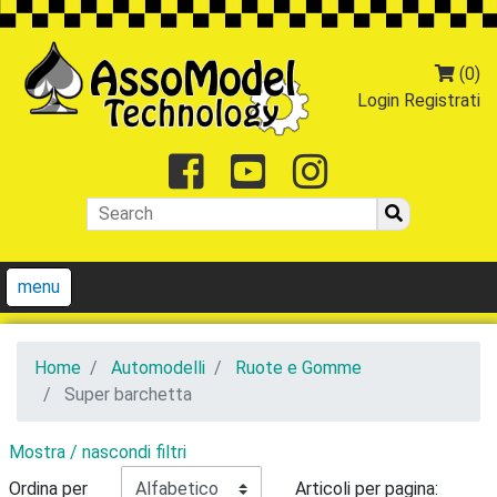
(0)
Login
Registrati
Facebook
Youtube
Instagr
menu
Home
Automodelli
Ruote e Gomme
Super barchetta
Mostra / nascondi filtri
Ordina per
Articoli per pagina: