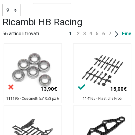
Ricambi HB Racing
56 articoli trovati
1
2
3
4
5
6
7
Fine
13,90€
15,00€
111195 - Cuscinetti 5x10x3 pz 6
114165 - Plastiche Pro5