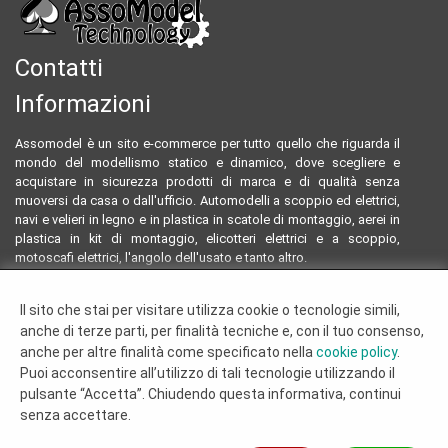
Contatti
Informazioni
Assomodel è un sito e-commerce per tutto quello che riguarda il
mondo del modellismo statico e dinamico, dove scegliere e
acquistare in sicurezza prodotti di marca e di qualità senza
muoversi da casa o dall'ufficio. Automodelli a scoppio ed elettrici,
navi e velieri in legno e in plastica in scatole di montaggio, aerei in
plastica in kit di montaggio, elicotteri elettrici e a scoppio,
motoscafi elettrici, l'angolo dell'usato e tanto altro.
Email:
assomodeltecnology@gmail.com
Il sito che stai per visitare utilizza cookie o tecnologie simili,
Tel:
0922804761 - 3293096230
anche di terze parti, per finalità tecniche e, con il tuo consenso,
Termini e condizioni
anche per altre finalità come specificato nella
cookie policy
.
Dove siamo
Puoi acconsentire all’utilizzo di tali tecnologie utilizzando il
Chi siamo
pulsante “Accetta”. Chiudendo questa informativa, continui
Cookie Policy
senza accettare.