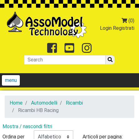
(0)
Login
Registrati
Facebook
Youtube
Instagr
menu
Home
Automodelli
Ricambi
Ricambi HB Racing
Mostra / nascondi filtri
Ordina per
Articoli per pagina: