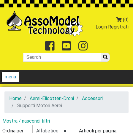
(0)
Login
Registrati
Facebook
Youtube
Instagr
menu
Home
Aerei-Elicotteri-Droni
Accessori
Supporti Motori Aerei
Mostra / nascondi filtri
Ordina per
Articoli per pagina: