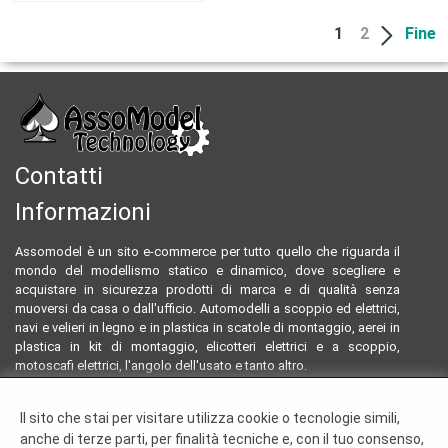
1
2
Fine
Contatti
Informazioni
Assomodel è un sito e-commerce per tutto quello che riguarda il
mondo del modellismo statico e dinamico, dove scegliere e
acquistare in sicurezza prodotti di marca e di qualità senza
muoversi da casa o dall'ufficio. Automodelli a scoppio ed elettrici,
navi e velieri in legno e in plastica in scatole di montaggio, aerei in
plastica in kit di montaggio, elicotteri elettrici e a scoppio,
motoscafi elettrici, l'angolo dell'usato e tanto altro.
Email:
assomodeltecnology@gmail.com
Il sito che stai per visitare utilizza cookie o tecnologie simili,
Tel:
0922804761 - 3293096230
anche di terze parti, per finalità tecniche e, con il tuo consenso,