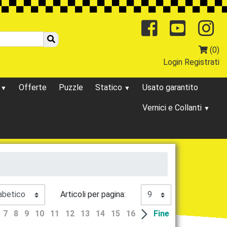
Facebo
You
(0)
Login
Registrati
o
Offerte
Puzzle
Statico
Usato garantito
Vernici e Collanti
Articoli per pagina:
7
8
9
10
11
12
13
14
15
16
Fine