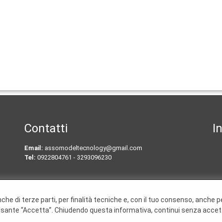
Contatti
I
Email:
assomodeltecnology@gmail.com
Tel:
0922804761 - 3293096230
 anche di terze parti, per finalità tecniche e, con il tuo consenso, anche 
l pulsante “Accetta”. Chiudendo questa informativa, continui senza accet