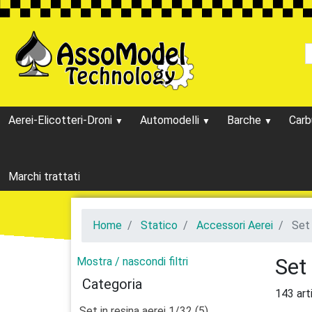
Aerei-Elicotteri-Droni
Automodelli
Barche
Carb
Marchi trattati
Home
Statico
Accessori Aerei
Set 
Set 
Mostra / nascondi filtri
Categoria
143 arti
Set in resina aerei 1/32 (5)