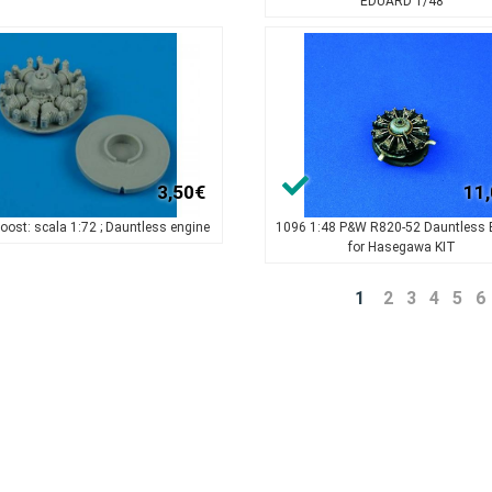
EDUARD 1/48
3,50€
11
oost: scala 1:72 ; Dauntless engine
1096 1:48 P&W R820-52 Dauntless 
for Hasegawa KIT
1
2
3
4
5
6