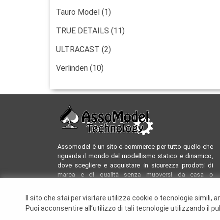
Tauro Model (1)
TRUE DETAILS (11)
ULTRACAST (2)
Verlinden (10)
Assomodel è un sito e-commerce per tutto quello che
riguarda il mondo del modellismo statico e dinamico,
dove scegliere e acquistare in sicurezza prodotti di
marca e di qualità senza muoversi da casa o
dall'ufficio. Automodelli a scoppio ed elettrici, navi e
velieri in legno e in plastica in scatole di montaggio,
Il sito che stai per visitare utilizza cookie o tecnologie simili,
aerei in plastica in kit di montaggio, elicotteri elettrici e
Puoi acconsentire all’utilizzo di tali tecnologie utilizzando i
a scoppio, motoscafi elettrici, l'angolo dell'usato e