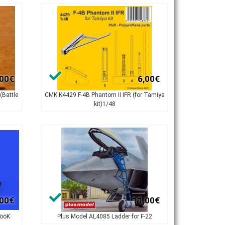
,00€
6,00€
(Battle
CMK K4429 F-4B Phantom II IFR (for Tamiya
kit)1/48
,00€
11,00€
LööK
Plus Model AL4085 Ladder for F-22