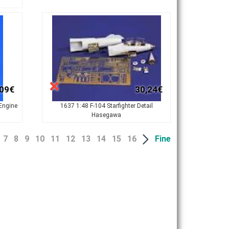
,09€
30,24€
Engine
1637 1:48 F-104 Starfighter Detail
Hasegawa
7
8
9
10
11
12
13
14
15
16
Fine