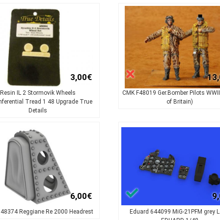
3,00€
13
Resin IL 2 Stormovik Wheels
CMK F48019 Ger.Bomber Pilots WWII
ferential Tread 1 48 Upgrade True
of Britain)
Details
6,00€
9
48374 Reggiane Re 2000 Headrest
Eduard 644099 MiG-21PFM grey 