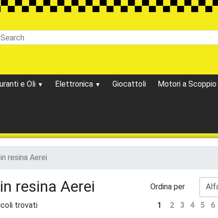
uranti e Oli
Elettronica
Giocattoli
Motori a Scoppi
in resina Aerei
in resina Aerei
Ordina per
coli trovati
1
2
3
4
5
6