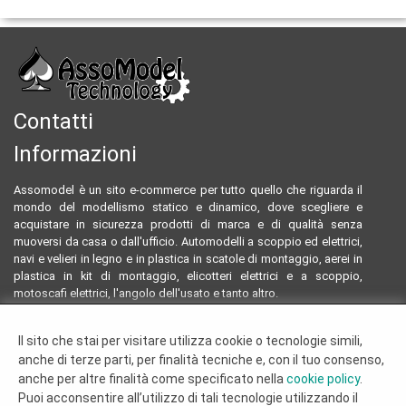
Contatti
Informazioni
Assomodel è un sito e-commerce per tutto quello che riguarda il
mondo del modellismo statico e dinamico, dove scegliere e
acquistare in sicurezza prodotti di marca e di qualità senza
muoversi da casa o dall'ufficio. Automodelli a scoppio ed elettrici,
navi e velieri in legno e in plastica in scatole di montaggio, aerei in
plastica in kit di montaggio, elicotteri elettrici e a scoppio,
motoscafi elettrici, l'angolo dell'usato e tanto altro.
Email:
assomodeltecnology@gmail.com
Il sito che stai per visitare utilizza cookie o tecnologie simili,
Tel:
0922804761 - 3293096230
anche di terze parti, per finalità tecniche e, con il tuo consenso,
Termini e condizioni
anche per altre finalità come specificato nella
cookie policy
.
Dove siamo
Puoi acconsentire all’utilizzo di tali tecnologie utilizzando il