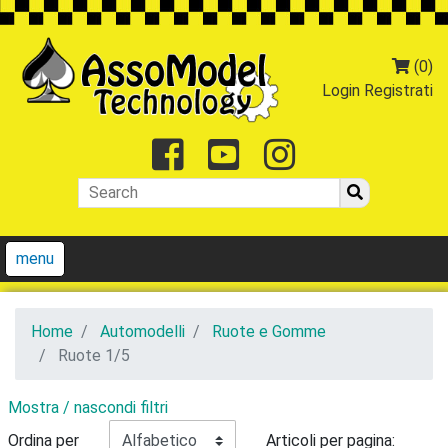
(0)
Login
Registrati
Facebook
Youtube
Instagr
menu
Home
Automodelli
Ruote e Gomme
Ruote 1/5
Mostra / nascondi filtri
Ordina per
Articoli per pagina: