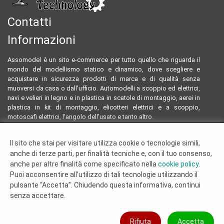
Contatti
Informazioni
Assomodel è un sito e-commerce per tutto quello che riguarda il
mondo del modellismo statico e dinamico, dove scegliere e
acquistare in sicurezza prodotti di marca e di qualità senza
muoversi da casa o dall'ufficio. Automodelli a scoppio ed elettrici,
navi e velieri in legno e in plastica in scatole di montaggio, aerei in
plastica in kit di montaggio, elicotteri elettrici e a scoppio,
motoscafi elettrici, l'angolo dell'usato e tanto altro.
Email:
assomodeltecnology@gmail.com
Il sito che stai per visitare utilizza cookie o tecnologie simili,
Tel:
0922804761 - 3293096230
anche di terze parti, per finalità tecniche e, con il tuo consenso,
Termini e condizioni
anche per altre finalità come specificato nella
cookie policy
.
Dove siamo
Puoi acconsentire all’utilizzo di tali tecnologie utilizzando il
Chi siamo
pulsante “Accetta”. Chiudendo questa informativa, continui
Cookie Policy
senza accettare.
© 2019 - 2026 Assomodel Tecnology di Russo Alessia, PIVA
Rifiuta
Accetta
02916520840 - Via Soldato Carmelo Frisicaro 20, 92027 Licata (Ag) - Tel: