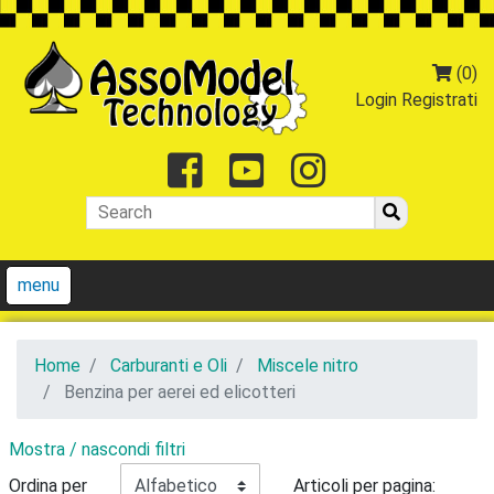
(0)
Login
Registrati
Facebook
Youtube
Instagr
menu
Home
Carburanti e Oli
Miscele nitro
Benzina per aerei ed elicotteri
Mostra / nascondi filtri
Ordina per
Articoli per pagina: