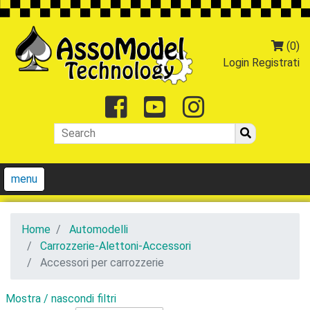
(0)
Login
Registrati
Facebook
Youtube
Instagr
menu
Home
Automodelli
Carrozzerie-Alettoni-Accessori
Accessori per carrozzerie
Mostra / nascondi filtri