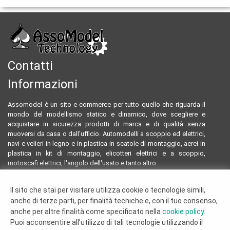
Contatti
Informazioni
Assomodel è un sito e-commerce per tutto quello che riguarda il
mondo del modellismo statico e dinamico, dove scegliere e
acquistare in sicurezza prodotti di marca e di qualità senza
muoversi da casa o dall'ufficio. Automodelli a scoppio ed elettrici,
navi e velieri in legno e in plastica in scatole di montaggio, aerei in
plastica in kit di montaggio, elicotteri elettrici e a scoppio,
motoscafi elettrici, l'angolo dell'usato e tanto altro.
Email:
assomodeltecnology@gmail.com
Il sito che stai per visitare utilizza cookie o tecnologie simili,
Tel:
0922804761 - 3293096230
anche di terze parti, per finalità tecniche e, con il tuo consenso,
Termini e condizioni
anche per altre finalità come specificato nella
cookie policy
.
Dove siamo
Puoi acconsentire all’utilizzo di tali tecnologie utilizzando il
Chi siamo