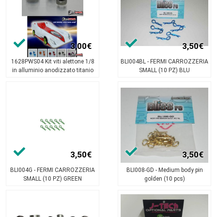
3,00€
3,50€
1628PWS04 Kit viti alettone 1/8
BLI004BL - FERMI CARROZZERIA
in alluminio anodizzato titanio
SMALL (10 PZ) BLU
3,50€
3,50€
BLI004G - FERMI CARROZZERIA
BLI008-GD - Medium body pin
SMALL (10 PZ) GREEN
golden (10 pcs)