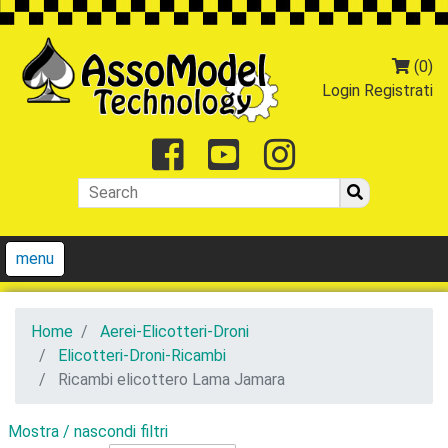
(0)
Login
Registrati
Facebook
Youtube
Instagr
menu
Home
Aerei-Elicotteri-Droni
Elicotteri-Droni-Ricambi
Ricambi elicottero Lama Jamara
Mostra / nascondi filtri