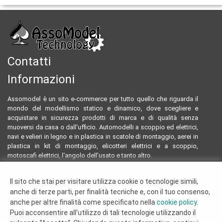
Contatti
Informazioni
Assomodel è un sito e-commerce per tutto quello che riguarda il
mondo del modellismo statico e dinamico, dove scegliere e
acquistare in sicurezza prodotti di marca e di qualità senza
muoversi da casa o dall'ufficio. Automodelli a scoppio ed elettrici,
navi e velieri in legno e in plastica in scatole di montaggio, aerei in
plastica in kit di montaggio, elicotteri elettrici e a scoppio,
motoscafi elettrici, l'angolo dell'usato e tanto altro.
Email:
assomodeltecnology@gmail.com
Il sito che stai per visitare utilizza cookie o tecnologie simili,
Tel:
0922804761 - 3293096230
anche di terze parti, per finalità tecniche e, con il tuo consenso,
Termini e condizioni
anche per altre finalità come specificato nella
cookie policy
.
Dove siamo
Puoi acconsentire all’utilizzo di tali tecnologie utilizzando il
Chi siamo