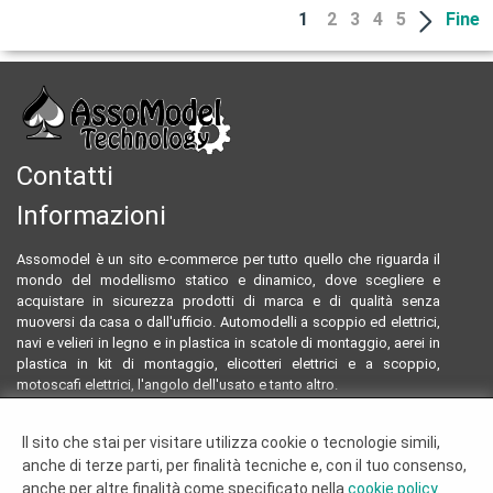
1
2
3
4
5
Fine
Contatti
Informazioni
Assomodel è un sito e-commerce per tutto quello che riguarda il
mondo del modellismo statico e dinamico, dove scegliere e
acquistare in sicurezza prodotti di marca e di qualità senza
muoversi da casa o dall'ufficio. Automodelli a scoppio ed elettrici,
navi e velieri in legno e in plastica in scatole di montaggio, aerei in
plastica in kit di montaggio, elicotteri elettrici e a scoppio,
motoscafi elettrici, l'angolo dell'usato e tanto altro.
Email:
assomodeltecnology@gmail.com
Il sito che stai per visitare utilizza cookie o tecnologie simili,
Tel:
0922804761 - 3293096230
anche di terze parti, per finalità tecniche e, con il tuo consenso,
Termini e condizioni
anche per altre finalità come specificato nella
cookie policy
.