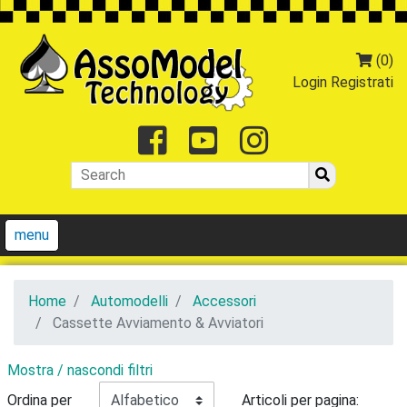
(0)
Login
Registrati
Facebook
Youtube
Instagr
menu
Home
Automodelli
Accessori
Cassette Avviamento & Avviatori
Mostra / nascondi filtri
Ordina per
Articoli per pagina: