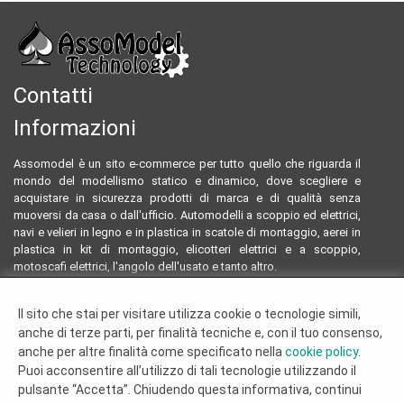
Contatti
Informazioni
Assomodel è un sito e-commerce per tutto quello che riguarda il
mondo del modellismo statico e dinamico, dove scegliere e
acquistare in sicurezza prodotti di marca e di qualità senza
muoversi da casa o dall'ufficio. Automodelli a scoppio ed elettrici,
navi e velieri in legno e in plastica in scatole di montaggio, aerei in
plastica in kit di montaggio, elicotteri elettrici e a scoppio,
motoscafi elettrici, l'angolo dell'usato e tanto altro.
Email:
assomodeltecnology@gmail.com
Il sito che stai per visitare utilizza cookie o tecnologie simili,
Tel:
0922804761 - 3293096230
anche di terze parti, per finalità tecniche e, con il tuo consenso,
Termini e condizioni
anche per altre finalità come specificato nella
cookie policy
.
Dove siamo
Puoi acconsentire all’utilizzo di tali tecnologie utilizzando il
Chi siamo
pulsante “Accetta”. Chiudendo questa informativa, continui
Cookie Policy