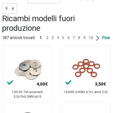
Ricambi modelli fuori
produzione
187 articoli trovati
1
2
3
4
5
6
7
8
9
10
Fine
4,00€
3,50€
130109 TM rasamenti
152005 O-RING 4,7x1,4mm (10)
5,2x15x0.3MM pz10