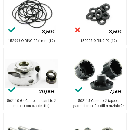
3,50€
3,50€
152006 O-RING 23x1mm (10)
152007 O-RING P3 (10)
20,00€
7,50€
502110 G4 Campana cambio 2
502115 Cassa x 2,tappo e
marce (con cuscinetto)
guarnizione x 2,x differenziale G4