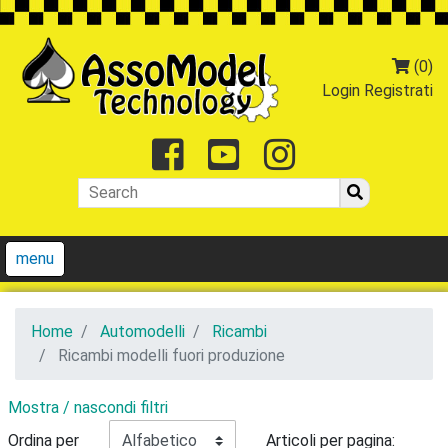
(0)
Login
Registrati
Facebook
Youtube
Instagr
menu
Home
Automodelli
Ricambi
Ricambi modelli fuori produzione
Mostra / nascondi filtri
Ordina per
Articoli per pagina: