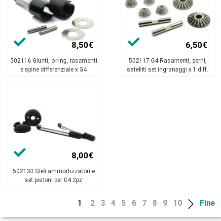
8,50€
6,50€
502116 Giunti, o-ring, rasamenti
502117 G4 Rasamenti, perni,
e spine differenziale x G4
satelliti set ingranaggi x 1 diff.
8,00€
502130 Steli ammortizzatori e
set pistoni per G4 2pz
1
2
3
4
5
6
7
8
9
10
Fine