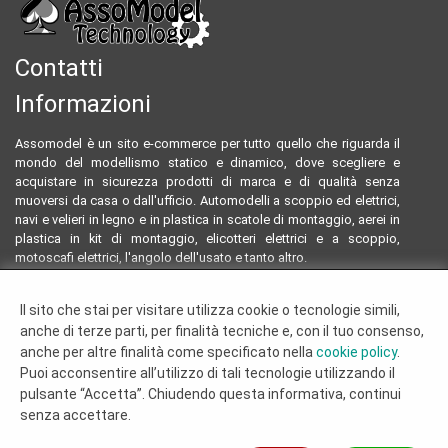
Contatti
Informazioni
Assomodel è un sito e-commerce per tutto quello che riguarda il
mondo del modellismo statico e dinamico, dove scegliere e
acquistare in sicurezza prodotti di marca e di qualità senza
muoversi da casa o dall'ufficio. Automodelli a scoppio ed elettrici,
navi e velieri in legno e in plastica in scatole di montaggio, aerei in
plastica in kit di montaggio, elicotteri elettrici e a scoppio,
motoscafi elettrici, l'angolo dell'usato e tanto altro.
Email:
assomodeltecnology@gmail.com
Il sito che stai per visitare utilizza cookie o tecnologie simili,
Tel:
0922804761 - 3293096230
anche di terze parti, per finalità tecniche e, con il tuo consenso,
Termini e condizioni
anche per altre finalità come specificato nella
cookie policy
.
Dove siamo
Puoi acconsentire all’utilizzo di tali tecnologie utilizzando il
Chi siamo
pulsante “Accetta”. Chiudendo questa informativa, continui
Cookie Policy
senza accettare.