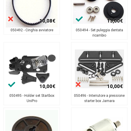
10,08€
13,00€
050492 - Cinghia avviatore
050494 - Set puleggia dentata
ricambio
10,00€
10,00€
050495 - Holder set Startbox
050496 - Interrutore a pressione
UniPro
starter box Jamara