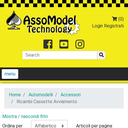
(0)
Login
Registrati
Facebook
Youtube
Instagr
menu
Home
Automodelli
Accessori
Ricambi Cassette Avviamento
Mostra / nascondi filtri
Ordina per
Articoli per pagina: