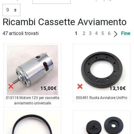
Ricambi Cassette Avviamento
47 articoli trovati
1
2
3
4
5
6
Fine
15,00€
13,10€
010118 Motore 12V per cassetta
050491 Ruota Avviatore UniPro
avviamento universale