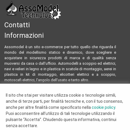
Contatti
Informazioni
Assomodel è un sito e-commerce per tutto quello che riguarda il
mondo del modellismo statico e dinamico, dove scegliere e
acquistare in sicurezza prodotti di marca e di qualità senza
muoversi da casa o dall'ufficio. Automodelli a scoppio ed elettrici,
navi e velieri in legno e in plastica in scatole di montaggio, aerei in
plastica in kit di montaggio, elicotteri elettrici e a scoppio,
motoscafi elettrici, l'angolo dell'usato e tanto altro.
Email:
assomodeltecnology@gmail.com
Il sito che stai per visitare utilizza cookie o tecnologie simili,
Tel:
0922804761 - 3293096230
anche di terze parti, per finalità tecniche e, con il tuo consenso,
Termini e condizioni
anche per altre finalità come specificato nella
cookie policy
.
Dove siamo
Puoi acconsentire all’utilizzo di tali tecnologie utilizzando il
Chi siamo
pulsante “Accetta”. Chiudendo questa informativa, continui
Cookie Policy
senza accettare.