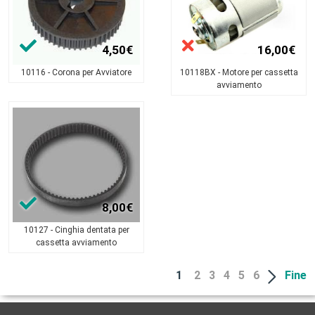
4,50€
16,00€
10116 - Corona per Avviatore
10118BX - Motore per cassetta
avviamento
8,00€
10127 - Cinghia dentata per
cassetta avviamento
1
2
3
4
5
6
Fine