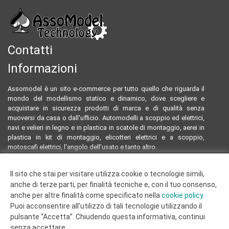
Contatti
Informazioni
Assomodel è un sito e-commerce per tutto quello che riguarda il
mondo del modellismo statico e dinamico, dove scegliere e
acquistare in sicurezza prodotti di marca e di qualità senza
muoversi da casa o dall'ufficio. Automodelli a scoppio ed elettrici,
navi e velieri in legno e in plastica in scatole di montaggio, aerei in
plastica in kit di montaggio, elicotteri elettrici e a scoppio,
motoscafi elettrici, l'angolo dell'usato e tanto altro.
Email:
assomodeltecnology@gmail.com
Il sito che stai per visitare utilizza cookie o tecnologie simili,
Tel:
0922804761 - 3293096230
anche di terze parti, per finalità tecniche e, con il tuo consenso,
Termini e condizioni
anche per altre finalità come specificato nella
cookie policy
.
Dove siamo
Puoi acconsentire all’utilizzo di tali tecnologie utilizzando il
Chi siamo
pulsante “Accetta”. Chiudendo questa informativa, continui
Cookie Policy
senza accettare.