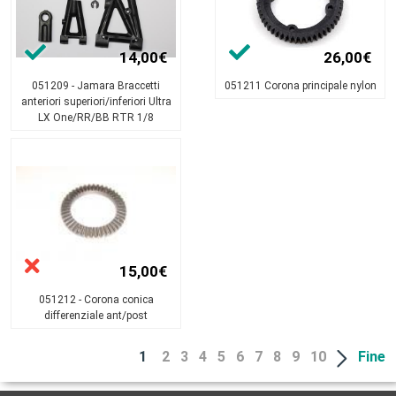
14,00€
26,00€
051209 - Jamara Braccetti
051211 Corona principale nylon
anteriori superiori/inferiori Ultra
LX One/RR/BB RTR 1/8
15,00€
051212 - Corona conica
differenziale ant/post
1
2
3
4
5
6
7
8
9
10
Fine