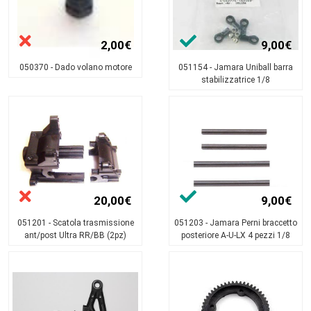
2,00€
9,00€
050370 - Dado volano motore
051154 - Jamara Uniball barra
stabilizzatrice 1/8
20,00€
9,00€
051201 - Scatola trasmissione
051203 - Jamara Perni braccetto
ant/post Ultra RR/BB (2pz)
posteriore A-U-LX 4 pezzi 1/8