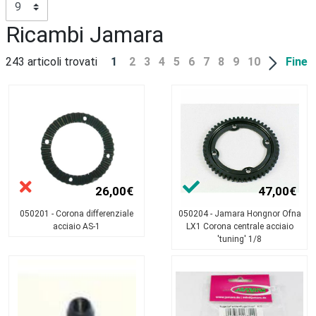
Ricambi Jamara
243 articoli trovati
1
2
3
4
5
6
7
8
9
10
Fine
26,00€
47,00€
050201 - Corona differenziale
050204 - Jamara Hongnor Ofna
acciaio AS-1
LX1 Corona centrale acciaio
'tuning' 1/8