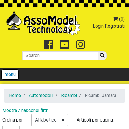
(0)
Login
Registrati
Facebook
Youtube
Instagr
menu
Home
Automodelli
Ricambi
Ricambi Jamara
Mostra / nascondi filtri
Ordina per
Articoli per pagina: