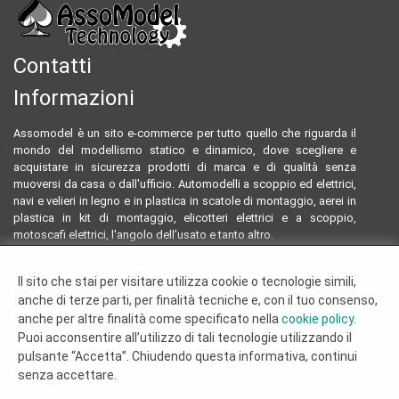
Contatti
Informazioni
Assomodel è un sito e-commerce per tutto quello che riguarda il
mondo del modellismo statico e dinamico, dove scegliere e
acquistare in sicurezza prodotti di marca e di qualità senza
muoversi da casa o dall'ufficio. Automodelli a scoppio ed elettrici,
navi e velieri in legno e in plastica in scatole di montaggio, aerei in
plastica in kit di montaggio, elicotteri elettrici e a scoppio,
motoscafi elettrici, l'angolo dell'usato e tanto altro.
Email:
assomodeltecnology@gmail.com
Il sito che stai per visitare utilizza cookie o tecnologie simili,
Tel:
0922804761 - 3293096230
anche di terze parti, per finalità tecniche e, con il tuo consenso,
Termini e condizioni
anche per altre finalità come specificato nella
cookie policy
.
Dove siamo
Puoi acconsentire all’utilizzo di tali tecnologie utilizzando il
Chi siamo
pulsante “Accetta”. Chiudendo questa informativa, continui
Cookie Policy
senza accettare.