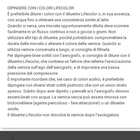
DIPINGERE CON I COLORI LIFECOLOR:
È preferibile diluire i colori con il diluente Lifecolor o, in sua assenza,
con acqua fino a ottenere una consistenza simile al latte.
Quando si versa, una miscela opportunamente diluita deve scorrere
facilmente in un flusso continuo e non a gocce o grumi. Non
utilizzare altri tipi di diluente, poiché potrebbero compromettere la
durata della miscela o alterare il colore della vernice. Quando si
utilizza vernice conservata a lungo, si consiglia di filtrarla.
Per dipingere linee sottili con l'aerografo, si consiglia di diluire con il
diluente Lifecolor, che contiene un fattore che rallenta l'essiccazione
della vernice sull'ago dell'aerografo, e di impostare una bassa
pressione del compressore.
È importante ricordare che, nel caso di colori acrilici, è preferibile
dipingere con diversi strati sottili piuttosto che con un unico strato
spesso. Subito dopo aver dipinto, i pennelli e/o l'aerografo devono
essere lavati con acqua. La vernice secca può essere rimossa con
tricloroetilene (agente pericoloso - fare attenzione!) o un diluente
simile.
Il diluente Lifecolor non dissolve la vernice dopo l'asciugatura.