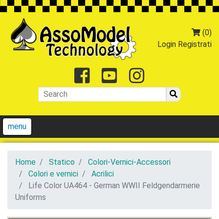
(0)
Login
Registrati
Facebook
Youtube
Instagr
menu
Home
Statico
Colori-Vernici-Accessori
Colori e vernici
Acrilici
Life Color UA464 - German WWII Feldgendarmerie
Uniforms