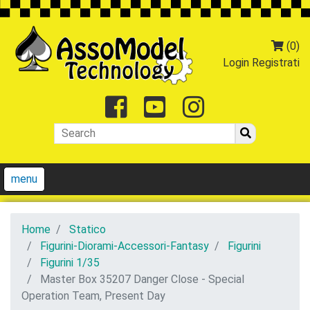
(0)
Login
Registrati
Facebook
Youtube
Instagr
menu
Home
Statico
Figurini-Diorami-Accessori-Fantasy
Figurini
Figurini 1/35
Master Box 35207 Danger Close - Special
Operation Team, Present Day