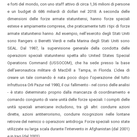
e forti del mondo, con uno staff attivo di circa 1,36 milioni di persone
e un budget di 686 miliardi di dollari nel 2018. A seconda delle
dimensioni delle forze armate statunitensi, hanno forze speciali
estese e ampiamente comprese, che praticamente tutti i tipi di forze
armate statunitensi hanno. Ad esempio, nell'esercito degli Stati Uniti
sono Rangers o Berretti Verdi e nella Marina degli Stati Uniti sono
SEAL. Dal 1987, la supervisione generale della condotta delle
operazioni speciali statunitensi spetta allo United States Special
Operations Command (USSOCOM), che ha sede presso la base
dell'aeronautica militare di MacDill a Tampa, in Florida. L'idea di
creare un tale comando è nata poco dopo l'operazione del tutto
infruttuosa Orli Pazur nel 1980, il cui fallimento - nel corso delle analisi
- è stato determinato proprio dalla mancanza di coordinamento e
comando congiunto di varie unità delle forze speciali. I compiti delle
unità speciali americane includono, tra gli altri: condurre azioni
dirette, azioni antiterrorismo, condurre ricognizioni nelle lontane
retrovie del nemico o operazioni antidroga. Forze speciali sono state
utilizzate su larga scala durante l'intervento in Afghanistan (dal 2001)
e in Iraq (dal 2003).