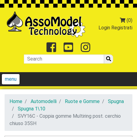
(0)
Login
Registrati
Facebook
Youtube
Instagr
menu
Home
Automodelli
Ruote e Gomme
Spugna
Spugna 1\10
SVY16C - Coppia gomme Multiring post. cerchio
chiuso 35SH