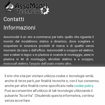
Contatti
Informazioni
Assomodel è un sito e-commerce per tutto quello che riguarda il
mondo del modellismo statico e dinamico, dove scegliere e
acquistare in sicurezza prodotti di marca e di qualità senza
muoversi da casa o dall'ufficio. Automodelli a scoppio ed elettrici,
navi e velieri in legno e in plastica in scatole di montaggio, aerei in
plastica in kit di montaggio, elicotteri elettrici e a scoppio,
motoscafi elettrici, l'angolo dell'usato e tanto altro.
Email:
assomodeltecnology@gmail.com
Il sito che stai per visitare utilizza cookie o tecnologie simili,
Tel:
0922804761 - 3293096230
anche di terze parti, per finalità tecniche e, con il tuo consenso,
Termini e condizioni
anche per altre finalità come specificato nella
cookie policy
.
Dove siamo
Puoi acconsentire all’utilizzo di tali tecnologie utilizzando il
Chi siamo
pulsante “Accetta”. Chiudendo questa informativa, continui
Cookie Policy
senza accettare.