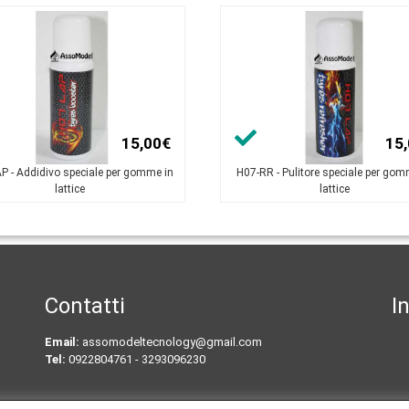
15,00€
15
P - Addidivo speciale per gomme in
H07-RR - Pulitore speciale per gom
lattice
lattice
Contatti
I
Email:
assomodeltecnology@gmail.com
Tel:
0922804761 - 3293096230