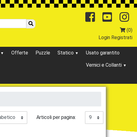
Facebo
You
(0)
Login
Registrati
o
Offerte
Puzzle
Statico
Usato garantito
Vernici e Collanti
Articoli per pagina: