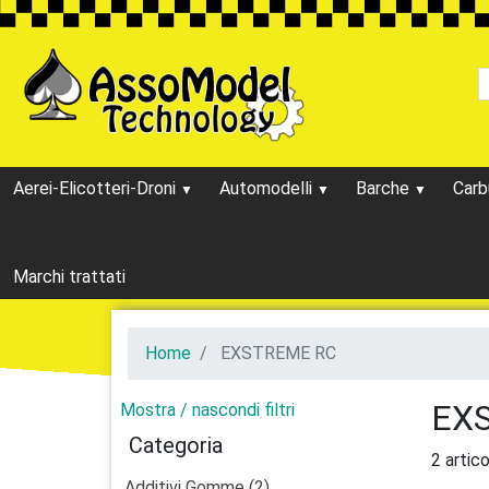
Aerei-Elicotteri-Droni
Automodelli
Barche
Carb
Marchi trattati
Home
EXSTREME RC
EX
Mostra / nascondi filtri
Categoria
2 artico
Additivi Gomme (2)