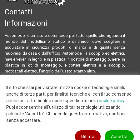
Contatti
Informazioni
Assomodel è un sito e-commerce per tutto quello che riguarda il
mondo del modellismo statico e dinamico, dove scegliere e
acquistare in sicurezza prodotti di marca e di qualità senza
muoversi da casa o dall'ufficio. Automodelli a scoppio ed elettrici,
navi e velieri in legno e in plastica in scatole di montaggio, aerei in
plastica in kit di montaggio, elicotteri elettrici e a scoppio,
motoscafi elettrici, l'angolo dell'usato e tanto altro.
Email:
assomodeltecnology@gmail.com
Il sito che stai per visitare utilizza cookie o tecnologie simili,
Tel:
0922804761 - 3293096230
anche di terze parti, per finalità tecniche e, con il tuo consenso,
Termini e condizioni
anche per altre finalità come specificato nella
cookie policy
.
Dove siamo
Puoi acconsentire all’utilizzo di tali tecnologie utilizzando il
Chi siamo
pulsante “Accetta”. Chiudendo questa informativa, continui
Cookie Policy
senza accettare.
© 2019 - 2026 Assomodel Tecnology di Russo Alessia, PIVA
Rifiuta
Accetta
02916520840 - Via Soldato Carmelo Frisicaro 20, 92027 Licata (Ag) - Tel: